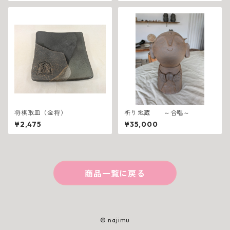
将棋取皿（金将）
祈り地蔵 ～合唱～
¥2,475
¥35,000
商品一覧に戻る
© najimu