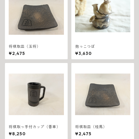
将棋取皿（玉将）
抱っこつぼ
¥2,475
¥3,630
将棋取っ手付カップ（香車）
将棋取皿（桂馬）
¥8,250
¥2,475